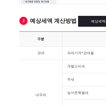
예상세액 계산방법
3
예상세액
구분
관세
과세가격*관세율
개별소비세
주세
농어촌특별세
내국세