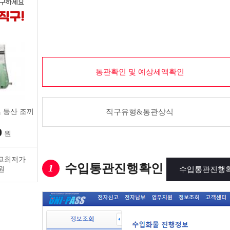
통관확인 및 예상세액확인
 등산 조끼
직구유형&통관상식
0
원
교최저가
수입통관진행확인
1
수입통관진행
원