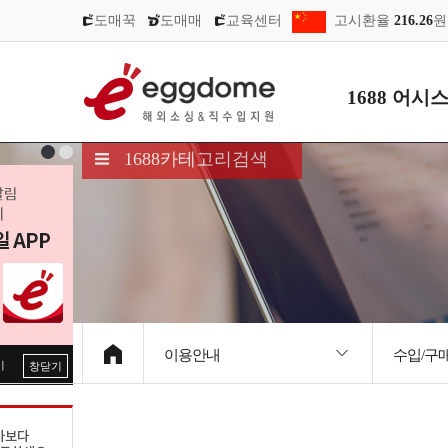
도매꾹
도매매
교육센터
고시환율
216.26
원
1688 어시
1688카테고리검색
이용안내
수입/구
기
창닫기