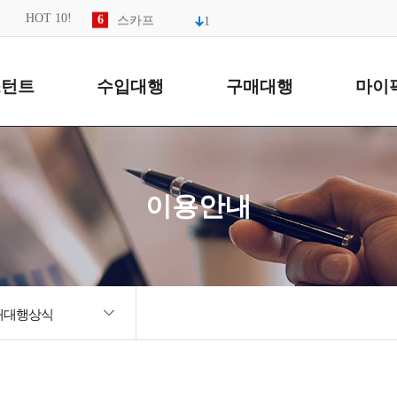
6
스카프
1
HOT 10!
7
led
8
텀블러
2
9
모자
4
스턴트
수입대행
구매대행
마이
10
키티
1
1
키링
이용안내
매대행상식