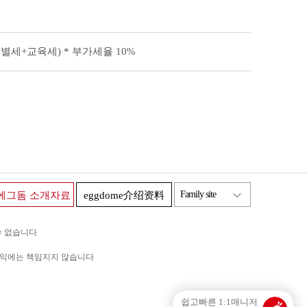
세+교육세) * 부가세율 10%
Family site
에그돔 소개자료
eggdome介绍资料
수 없습니다
이익에는 책임지지 않습니다
쉽고빠른 1:1매니저