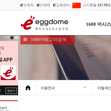
도매꾹
도매매
교육센터
고시환율
217.59
원
1688 어시
1688카테고리검색
이용안내
이렇게
기
창닫기