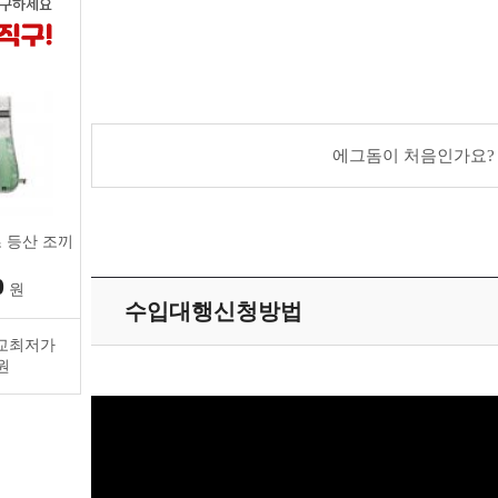
에그돔이 처음인가요?
 등산 조끼
0
원
수입대행신청방법
교최저가
원