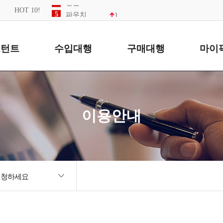
5
파우치
HOT 10!
1
6
스카프
1
7
led
8
텀블러
2
스턴트
수입대행
구매대행
마이
9
모자
4
10
키티
1
1
키링
이용안내
신청하세요